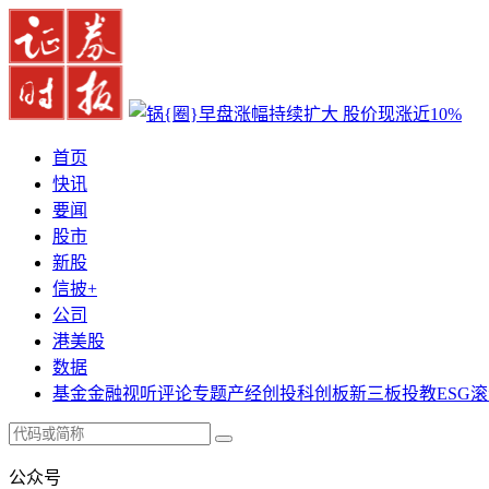
首页
快讯
要闻
股市
新股
信披+
公司
港美股
数据
基金
金融
视听
评论
专题
产经
创投
科创板
新三板
投教
ESG
滚
公众号