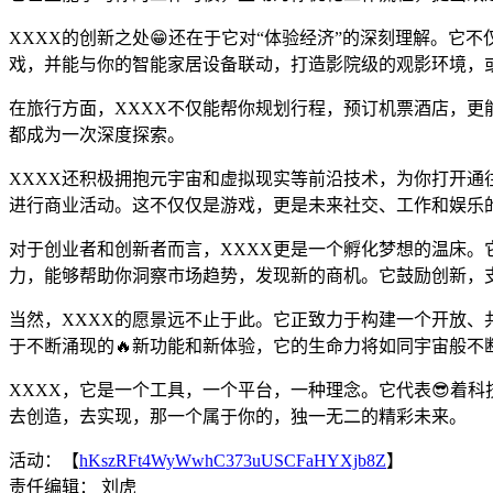
XXXX的创新之处😁还在于它对“体验经济”的深刻理解。
戏，并能与你的智能家居设备联动，打造影院级的观影环境，
在旅行方面，XXXX不仅能帮你规划行程，预订机票酒店，更
都成为一次深度探索。
XXXX还积极拥抱元宇宙和虚拟现实等前沿技术，为你打开通
进行商业活动。这不仅仅是游戏，更是未来社交、工作和娱乐的
对于创业者和创新者而言，XXXX更是一个孵化梦想的温床。
力，能够帮助你洞察市场趋势，发现新的商机。它鼓励创新，
当然，XXXX的愿景远不止于此。它正致力于构建一个开放、
于不断涌现的🔥新功能和新体验，它的生命力将如同宇宙般不
XXXX，它是一个工具，一个平台，一种理念。它代表😎着
去创造，去实现，那一个属于你的，独一无二的精彩未来。
活动：【
hKszRFt4WyWwhC373uUSCFaHYXjb8Z
】
责任编辑： 刘虎