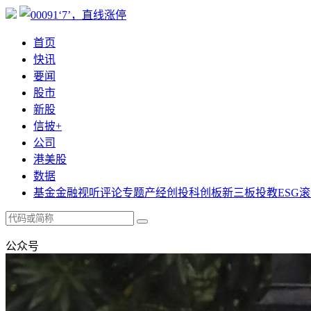
首页
快讯
要闻
股市
新股
信披+
公司
港美股
数据
基金
金融
视听
评论
专题
产经
创投
科创板
新三板
投教
ESG
滚
公众号