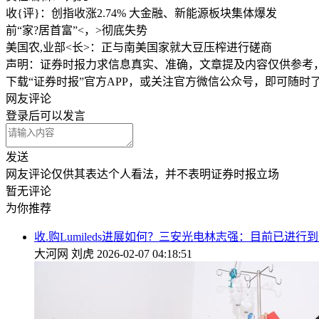
收{评}：创指收涨2.74% 大金融、新能源板块集体爆发
前“家?居首富”<，>彻底失势
美国农,业部<长>：正与南美国家就大豆压榨进行磋商
声明：证券时报力求信息真实、准确，文章提及内容仅供参考
下载“证券时报”官方APP，或关注官方微信公众号，即可随
网友评论
登录
后可以发言
发送
网友评论仅供其表达个人看法，并不表明证券时报立场
暂无评论
为你推荐
收.购Lumileds进展如何？三安光电林志强：目前已进行
大河网
刘虎
2026-02-07 04:18:51